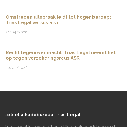
Omstreden uitspraak leidt tot hoger beroep:
Trias Legal versus a.s.r.
21/04/2026
Recht tegenover macht: Trias Legal neemt het
op tegen verzekeringsreus ASR
10/03/2026
Letselschadebureau Trias Legal
Trias Legal is een onafhankelijk letselschadebureau dat