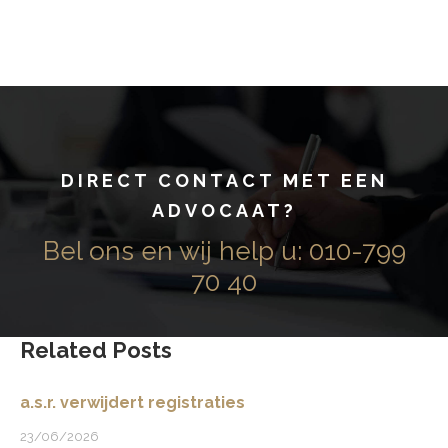
m
ai
l
!
DIRECT CONTACT MET EEN
ADVOCAAT?
Bel ons en wij help u:
010-799
70 40
Related Posts
a.s.r. verwijdert registraties
23/06/2026