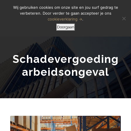
Letselschade Melden
06 14 200 440
Wij gebruiken cookies om onze site en jou surf gedrag te
verbeteren. Door verder te gaan accepteer je ons
cookieverklaring →
.
Doorgaan
Schadevergoeding
arbeidsongeval