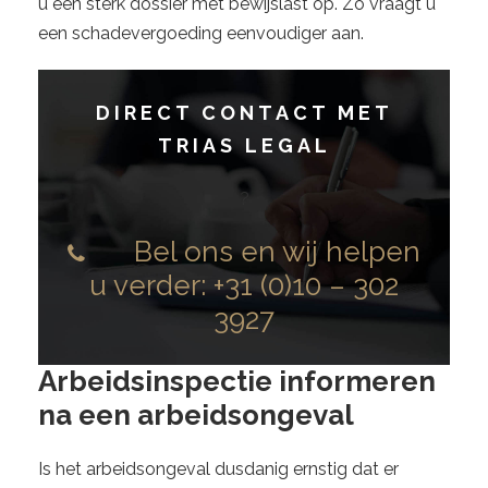
u een sterk dossier met bewijslast op. Zo vraagt u
een schadevergoeding eenvoudiger aan.
DIRECT CONTACT MET
TRIAS LEGAL
?
Bel ons en wij helpen
u verder:
+31 (0)10 – 302
3927
Arbeidsinspectie informeren
na een arbeidsongeval
Is het arbeidsongeval dusdanig ernstig dat er