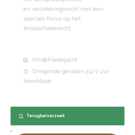
en verzekeringsrecht met een
speciale focus op het
letselschaderecht.
+31(0)10 799 70 40
info@triaslegal.nl
Dringende gevallen 24/7 uur
bereikbaar.
Terugbelverzoek