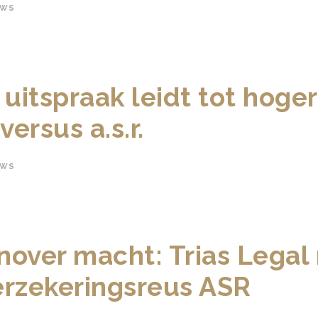
UWS
itspraak leidt tot hoger
versus a.s.r.
UWS
nover macht: Trias Legal
erzekeringsreus ASR