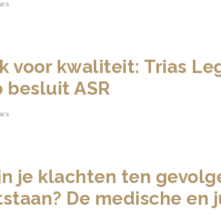
UWS
 voor kwaliteit: Trias Le
 besluit ASR
UWS
n je klachten ten gevolg
tstaan? De medische en j