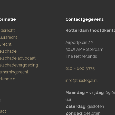
ormatie
Contactgegevens
idsrecht
Rotterdam (hoofdkant
uursrecht
Airportplein 22
l recht
3045 AP Rotterdam
elschade
The Netherlands
elschade advocaat
elschadevergoeding
010 – 600 3375
rnemingsrecht
tengeld
info@triaslegal.nl
Maandag – vrijdag
: 09:0
uur
s
Zaterdag
: gesloten
act
Zondag
: gesloten