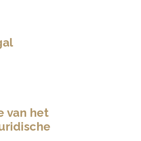
gal
e van het
uridische