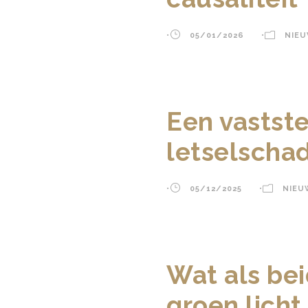
•
05/01/2026
•
NIE
Een vastste
letselschad
•
05/12/2025
•
NIEU
Wat als be
groen lich