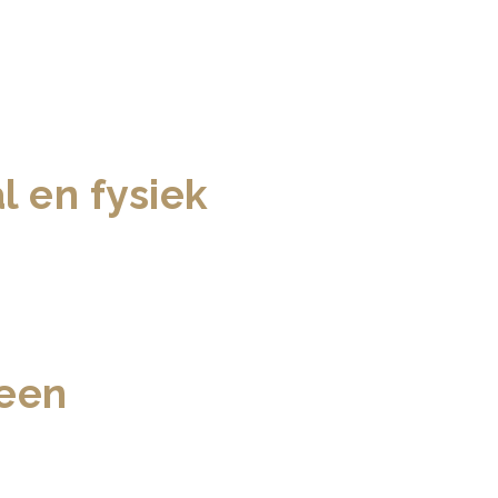
 en fysiek
 een