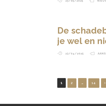
•
23/05/2025
•
NIEU
De schadeb
je wel en ni
•
23/04/2025
•
AANS
1
…
2
14