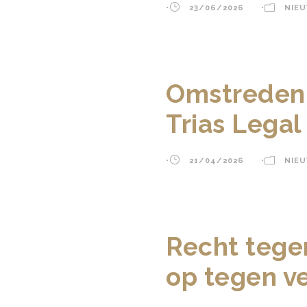
•
23/06/2026
•
NIE
Omstreden u
Trias Legal 
•
21/04/2026
•
NIE
Recht tege
op tegen v