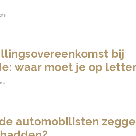
UWS
llingsovereenkomst bij
e: waar moet je op lette
WS
ide automobilisten zegge
t hadden?