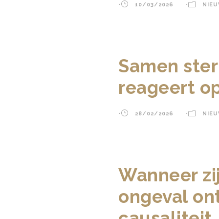
•
10/03/2026
•
NIE
Samen sterk
reageert op
•
28/02/2026
•
NIE
Wanneer zij
ongeval on
causaliteit