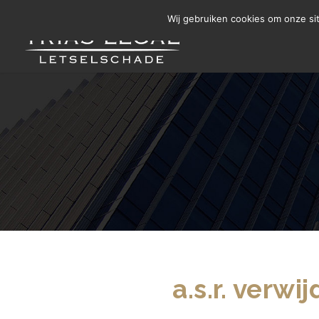
Letselschade Melden
06 14 200 440
Wij gebruiken cookies om onze si
a.s.r. verwi