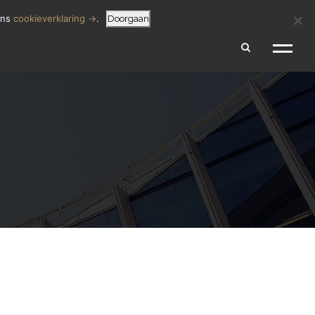
SCHADEVERGOEDING BEREKENEN
 MELDEN
ons
cookieverklaring →
.
Doorgaan