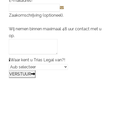
E-mailadres
!
Zaakomschrijving (optioneel).
Wij nemen binnen maximaal 48 uur contact met u
op.
Waar kent u Trias Legal van?
!
B
VERSTUUR
u
si
n
e
s