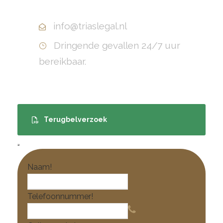
+31(0)10 799 70 40
info@triaslegal.nl
Dringende gevallen 24/7 uur
bereikbaar.
Terugbelverzoek
Naam
!
Telefoonnummer
!