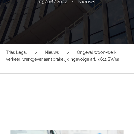
05/06/2022
•
Nieuws
Trias Legal
>
Nieuws
>
Ongeval woon-werk
verkeer: werkgever aansprakelijk ingevolge art. 7:611 BW￼