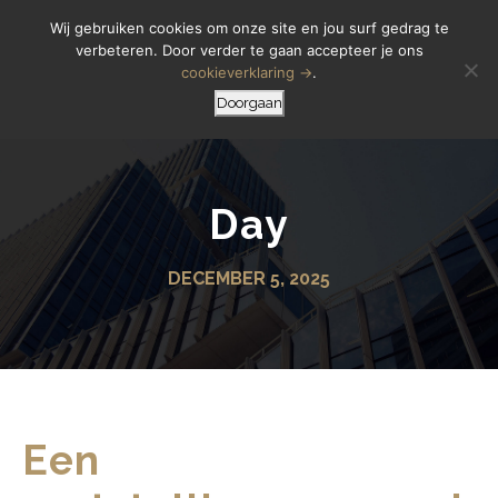
Letselschade Melden
06 14 200 440
Wij gebruiken cookies om onze site en jou surf gedrag te
verbeteren. Door verder te gaan accepteer je ons
cookieverklaring →
.
Doorgaan
Day
DECEMBER 5, 2025
Een