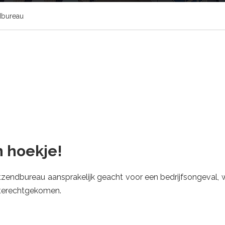
ndbureau
n hoekje!
endbureau aansprakelijk geacht voor een bedrijfsongeval, w
 terechtgekomen.