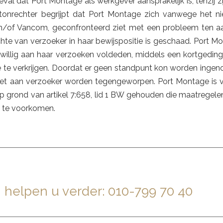
eval dat Port Montage als werkgever aansprakelijk is, tenzij z
tonrechter begrijpt dat Port Montage zich vanwege het nie
en/of Vancom, geconfronteerd ziet met een probleem ten a
ichte van verzoeker in haar bewijspositie is geschaad. Port 
ijwillig aan haar verzoeken voldeden, middels een kortgedin
e te verkrijgen. Doordat er geen standpunt kon worden inge
iet aan verzoeker worden tegengeworpen. Port Montage is 
 grond van artikel 7:658, lid 1 BW gehouden die maatregelen
en te voorkomen.
ACT MET TRIAS LEGAL
?
j helpen u verder:
010-799 70 40