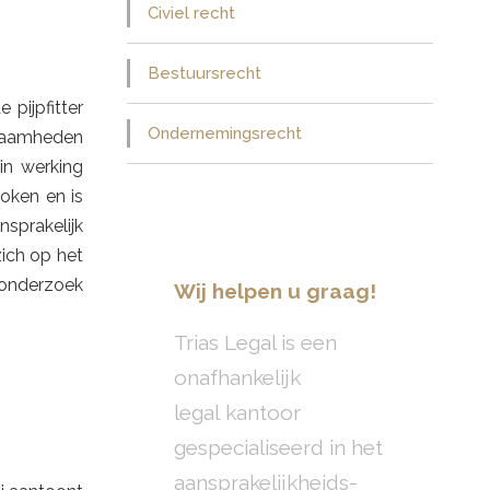
Civiel recht
Bestuursrecht
 pijpfitter
Ondernemingsrecht
rkzaamheden
in werking
oken en is
sprakelijk
ich op het
 onderzoek
Wij helpen u graag!
Trias Legal is een
onafhankelijk
legal kantoor
gespecialiseerd in het
aansprakelijkheids-