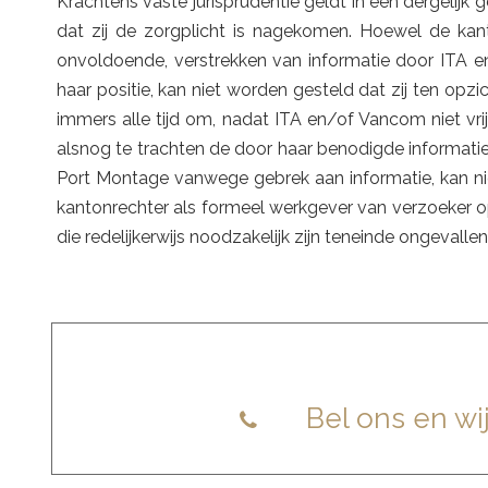
Krachtens vaste jurisprudentie geldt in een dergelijk g
dat zij de zorgplicht is nagekomen. Hoewel de kan
onvoldoende, verstrekken van informatie door ITA 
haar positie, kan niet worden gesteld dat zij ten opz
immers alle tijd om, nadat ITA en/of Vancom niet vr
alsnog te trachten de door haar benodigde informati
Port Montage vanwege gebrek aan informatie, kan n
kantonrechter als formeel werkgever van verzoeker op
die redelijkerwijs noodzakelijk zijn teneinde ongevall
DIRECT CONT
Bel ons en wi