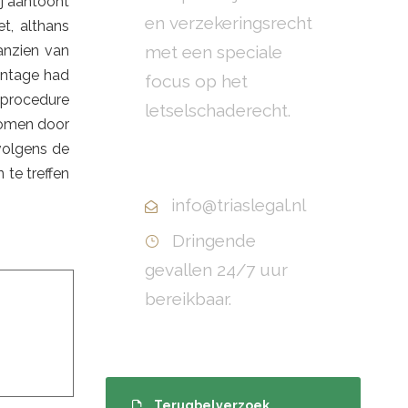
ij aantoont
en verzekeringsrecht
t, althans
anzien van
met een speciale
Montage had
focus op het
gprocedure
letselschaderecht.
nomen door
volgens de
+31(0)10 799 70 40
 te treffen
info@triaslegal.nl
Dringende
gevallen 24/7 uur
bereikbaar.
Terugbelverzoek