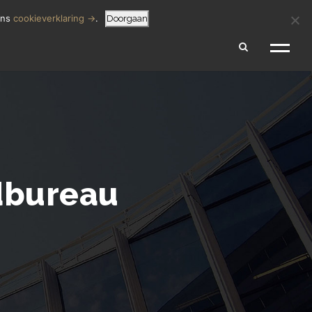
SCHADEVERGOEDING BEREKENEN
 MELDEN
ons
cookieverklaring →
.
Doorgaan
ndbureau