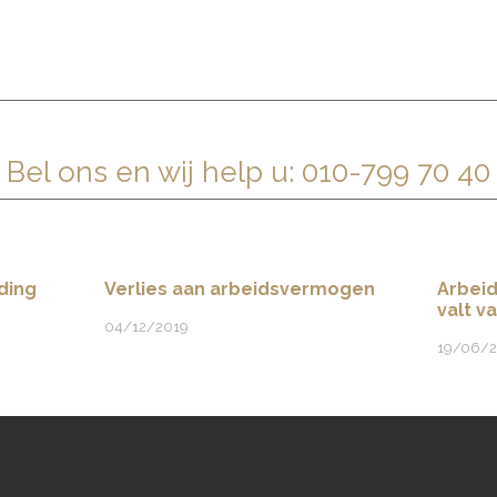
IRECT CONTACT MET EEN ADVOCAA
Bel ons en wij help u:
010-799 70 40
ding
Verlies aan arbeidsvermogen
Arbei
valt v
04/12/2019
19/06/2