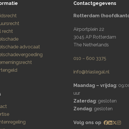
ormatie
Contactgegevens
idsrecht
Rotterdam (hoofdkant
uursrecht
Airportplein 22
l recht
3045 AP Rotterdam
elschade
The Netherlands
elschade advocaat
elschadevergoeding
010 – 600 3375
rnemingsrecht
tengeld
info@triaslegal.nl
Maandag – vrijdag
: 09:0
uur
s
Zaterdag
: gesloten
act
Zondag
: gesloten
rtise
htenregeling
Volg ons op