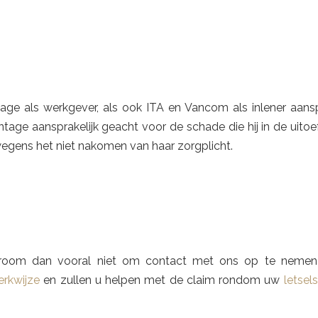
e als werkgever, als ook ITA en Vancom als inlener aanspr
ntage aansprakelijk geacht voor de schade die hij in de uito
wegens het niet nakomen van haar zorgplicht.
Schroom dan vooral niet om contact met ons op te neme
rkwijze
en zullen u helpen met de claim rondom uw
letsel