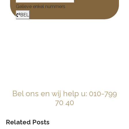
Gelieve enkel nummers
BEL
E
m
ai
l
!
DIRECT CONTACT MET EEN
ADVOCAAT?
Bel ons en wij help u:
010-799
70 40
Related Posts