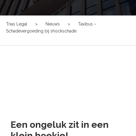
Trias Legal
>
Nieuws
>
Taxibus –
Schadevergoeding bij shockschade
Een ongeluk zit in een
klein hoekje!