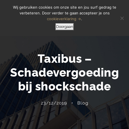
Letselschade Melden
06 14 200 440
Wij gebruiken cookies om onze site en jou surf gedrag te
verbeteren. Door verder te gaan accepteer je ons
cookieverklaring →
.
Doorgaan
Taxibus –
Schadevergoeding
bij shockschade
23/12/2019
•
Blog