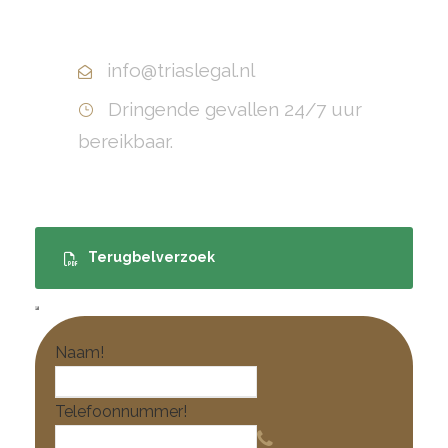
+31(0)10 799 70 40
info@triaslegal.nl
Dringende gevallen 24/7 uur
bereikbaar.
Terugbelverzoek
Naam
!
Telefoonnummer
!