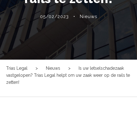
05/02/2023
•
Nieuws
Trias Legal
>
Nieuws
>
Is uw letselschadezaak
vastgelopen? Trias Legal helpt om uw zaak weer op de rails te
zetten!