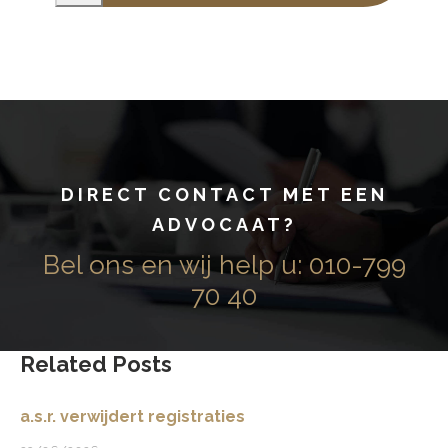
o
ur
W
e
b
si
te
DIRECT CONTACT MET EEN
!
ADVOCAAT?
Bel ons en wij help u:
010-799
70 40
Related Posts
a.s.r. verwijdert registraties