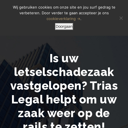
Letselschade Melden
06 14 200 440
Wij gebruiken cookies om onze site en jou surf gedrag te
verbeteren. Door verder te gaan accepteer je ons
cookieverklaring →
.
Doorgaan
Is uw
letselschadezaak
vastgelopen? Trias
Legal helpt om uw
zaak weer op de
rails te zetten!