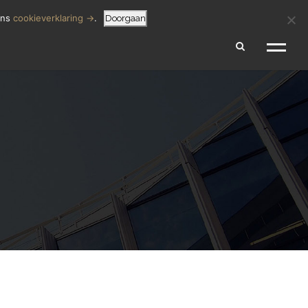
SCHADEVERGOEDING BEREKENEN
 MELDEN
ons
cookieverklaring →
.
Doorgaan