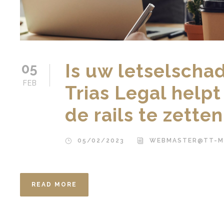
Is uw letselscha
05
FEB
Trias Legal help
de rails te zetten
05/02/2023
WEBMASTER@TT-M
READ MORE