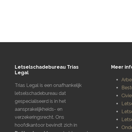
Letselschadebureau Trias
Meer inf
Legal
Arbe
Trias Legal is een onafhankelijk
Best
letselschadebureau dat
Civie
gespecialiseerd is in het
Lets
aansprakelijkheids- en
Lets
verzekeringsrecht. Ons
Lets
hoofdkantoor bevindt zich in
Onde