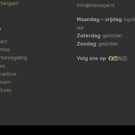
tengeld
info@triaslegal.nl
Maandag – vrijdag
: 09:0
uur
s
Zaterdag
: gesloten
act
Zondag
: gesloten
rtise
htenregeling
Volg ons op
ws
kantoor
 team
tures