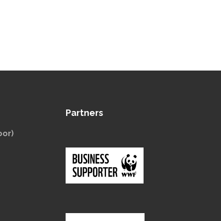
Partners
oor)