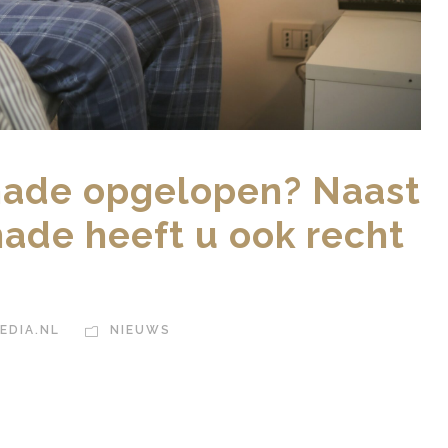
chade opgelopen? Naast
hade heeft u ook recht
EDIA.NL
NIEUWS