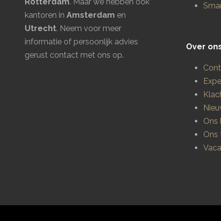
Rotterdam
. Maar we hebben ook
Smar
kantoren in
Amsterdam
en
Utrecht
.
Neem voor meer
informatie of persoonlijk advies
Over on
gerust contact met ons op.
Cont
Expe
Klac
Nieu
Ons 
Ons
Vaca