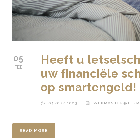
Heeft u letsels
05
FEB
uw financiële sc
op smartengeld!
05/02/2023
WEBMASTER@TT-M
READ MORE