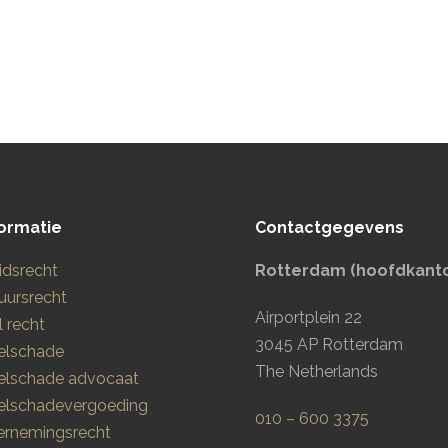
ormatie
Contactgegevens
idsrecht
Rotterdam (hoofdkant
uursrecht
Airportplein 22
l recht
3045 AP Rotterdam
elschade
The Netherlands
elschade advocaat
elschadevergoeding
010 – 600 3375
rnemingsrecht