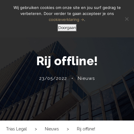
Letselschade Melden
06 14 200 440
Wij gebruiken cookies om onze site en jou surf gedrag te
verbeteren. Door verder te gaan accepteer je ons
cookieverklaring →
.
Doorgaan
Rij offline!
23/05/2022
•
Nieuws
Trias Legal
>
Nieuws
>
Rij offline!