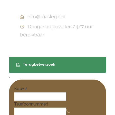
+31(0)10 799 70 40
info@triaslegal.nl
Dringende gevallen 24/7 uur
bereikbaar.
Terugbelverzoek
Naam
!
Telefoonnummer
!