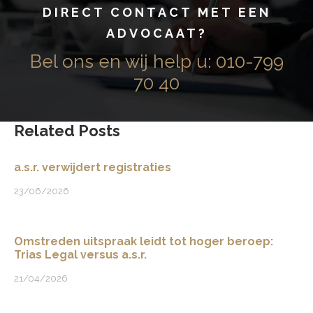
y
DIRECT CONTACT MET EEN
N
ADVOCAAT?
a
Bel ons en wij help u:
010-799
m
e
!
70 40
Related Posts
a.s.r. verwijdert registraties
23/06/2026
Omstreden uitspraak leidt tot hoger beroep:
Trias Legal versus a.s.r.
21/04/2026