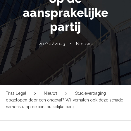
aansprakelijke
partij
20/12/2023
•
Nieuws
Trias Legal
>
Nieuws
>
Studievertraging
opgelopen door een ongeval? Wij verhalen ook deze schade
namens u op de aansprakelijke partij