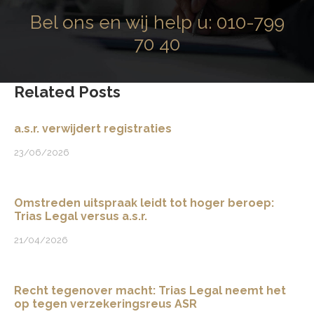
Bel ons en wij help u:
010-799
70 40
Related Posts
a.s.r. verwijdert registraties
23/06/2026
Omstreden uitspraak leidt tot hoger beroep:
Trias Legal versus a.s.r.
21/04/2026
Recht tegenover macht: Trias Legal neemt het
op tegen verzekeringsreus ASR