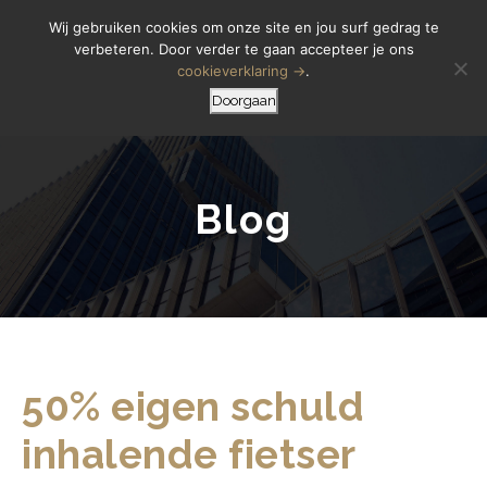
Letselschade Melden
06 14 200 440
Wij gebruiken cookies om onze site en jou surf gedrag te
verbeteren. Door verder te gaan accepteer je ons
cookieverklaring →
.
Doorgaan
Blog
50% eigen schuld
inhalende fietser